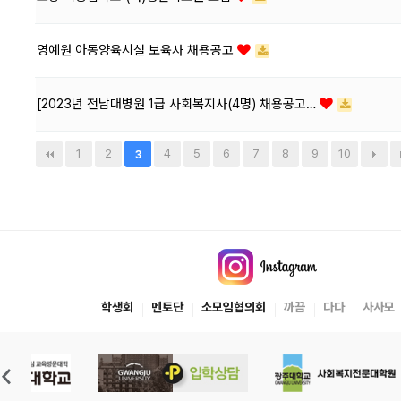
영예원 아동양육시설 보육사 채용공고
[2023년 전남대병원 1급 사회복지사(4명) 채용공고…
1
2
4
5
6
7
8
9
10
3
학생회
멘토단
소모임협의회
까끔
다다
사사모