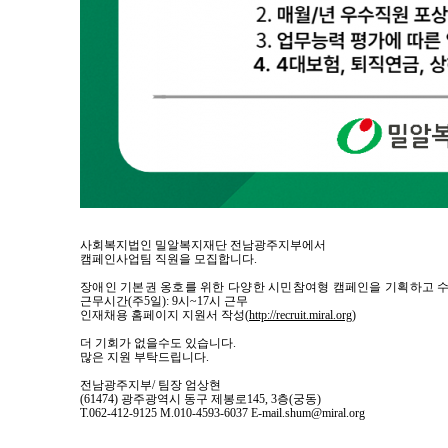
사회복지법인 밀알복지재단 전남광주지부에서
캠페인사업팀 직원을 모집합니다.
장애인 기본권 옹호를 위한 다양한 시민참여형 캠페인을 기획하고 
근무시간
(
주
5
일
): 9
시
~17
시 근무
인재채용 홈페이지 지원서 작성
(
http://recruit.miral.org
)
더 기회가 없을수도 있습니다.
많은 지원 부탁드립니다.
전남광주지부/ 팀장 엄상현
(61474) 광주광역시 동구 제봉로145, 3층(궁동)
T.062-412-9125 M.010-4593-6037 E-mail.shum@miral.org