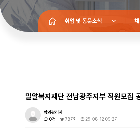
취업 및 동문소식
채
밀알복지재단 전남광주지부 직원모집 
학과관리자
0건
787회
25-08-12 09:27